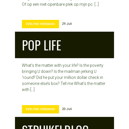
Of op een niet-openbare plek op mijn pc. […]
29 Juli
EVELYNE HERMANS
POP LIFE
What’s the matter with your life? Is the poverty
bringing U down? Is the mailman jerking U
‘round? Did he put your million dollar check in
someone else’s box? Tell me What’s the matter
with […]
20 Juli
EVELYNE HERMANS