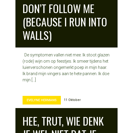
DON’T FOLLOW ME
(BECAUSE I RUN INTO
WALLS)
De symptomen vallen niet mee. Ik stoot glazen
(rode) wijn om op feestjes. Ik smeer tijdens het
luierverschonen ongemerkt poep in mijn haar.
Ik brand mijn vingers aan te hete pannen. Ik doe
mijn […]
11 Oktober
EVELYNE HERMANS
HEE, TRUT, WIE DENK