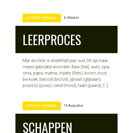
6 Oktober
EVELYNE HERMANS
LEERPROCES
Mijn dochter is anderhalf jaar oud. Dit zijn haar
meest gebruikte woorden: Baw (bal), auto, opa,
oma, papa, mama, chjiets (fiets), boom, boot,
bei koek, bwood (brood), jijbaah (glijbaan),
poezzzz (poes), oend (hond), taart (paard), […]
15 Augustus
EVELYNE HERMANS
SCHAPPEN