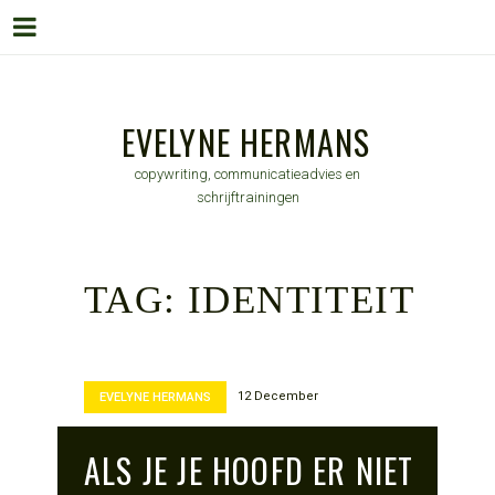
Menu
Skip
to
EVELYNE HERMANS
content
copywriting, communicatieadvies en
schrijftrainingen
TAG:
IDENTITEIT
12 December
EVELYNE HERMANS
ALS JE JE HOOFD ER NIET