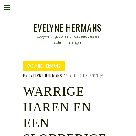
Menu
Skip
EVELYNE HERMANS
to
copywriting, communicatieadvies en
content
schrijftrainingen
EVELYNE HERMANS
By
EVELYNE HERMANS
1 AUGUSTUS 2013
WARRIGE
HAREN EN
EEN