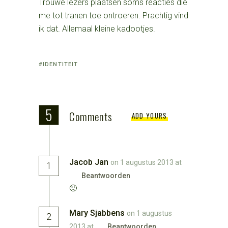
Trouwe lezers plaatsen soms reacties die
me tot tranen toe ontroeren. Prachtig vind
ik dat. Allemaal kleine kadootjes.
Tagged
IDENTITEIT
with:
5
Comments
ADD YOURS
Jacob Jan
on 1 augustus 2013 at
1
Beantwoorden
🙂
Mary Sjabbens
on 1 augustus
2
2013 at
Beantwoorden