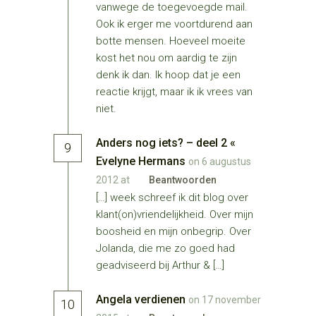
vanwege de toegevoegde mail.
Ook ik erger me voortdurend aan
botte mensen. Hoeveel moeite
kost het nou om aardig te zijn
denk ik dan. Ik hoop dat je een
reactie krijgt, maar ik ik vrees van
niet.
Anders nog iets? – deel 2 «
9
Evelyne Hermans
on 6 augustus
2012 at
Beantwoorden
[…] week schreef ik dit blog over
klant(on)vriendelijkheid. Over mijn
boosheid en mijn onbegrip. Over
Jolanda, die me zo goed had
geadviseerd bij Arthur & […]
Angela verdienen
on 17 november
10