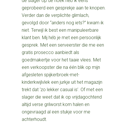
de slager op de hoek heb ik eens
geprobeerd een gesprekje aan te knopen.
Verder dan de verplichte glimlach,
gevolgd door “anders nog iets?” kwam ik
niet. Terwijl ik best een manipuleerbare
klant ben. Mij héb je met een persoonlijk
gesprek. Met een serveerster die me een
gratis prosecco aanbiedt als
goedmakertje voor het taaie vlees. Met
een verkoopster die na één blik op mijn
afgesleten spijkerbroek-met-
kinderkwijlvlek een jurkje uit het magazijn
trekt dat ‘zo lekker casual is’. Of met een
slager die weet dat ik op vrijdagochtend
altijd verse grilworst kom halen en
ongevraagd al een stukje voor me
achterhoudt.