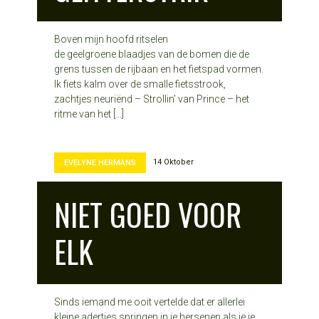
Boven mijn hoofd ritselen
de geelgroene blaadjes van de bomen die de
grens tussen de rijbaan en het fietspad vormen.
Ik fiets kalm over de smalle fietsstrook,
zachtjes neuriënd – Strollin’ van Prince – het
ritme van het […]
14 Oktober
EVELYNE HERMANS
NIET GOED VOOR
ELK
Sinds iemand me ooit vertelde dat er allerlei
kleine adertjes springen in je hersenen als je je