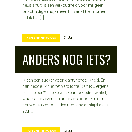
neus snuit, is een verkoudheid voor mij geen
onschuldig virusje meer. En vanaf het moment
dat ik las […]
31 Juli
EVELYNE HERMANS
ANDERS NOG IETS?
Ik ben een sucker voor klantvriendelijkheid. En
dan bedoel ik niet het verplichte “kan ik u ergens
mee helpen?” in elke willekeurige kledingwinkel,
waarna de zeventienjarige verkoopster mij met
nauwelijks verholen desinteresse aankijkt als ik
zeg […]
23 Juli
EVELYNE HERMANS