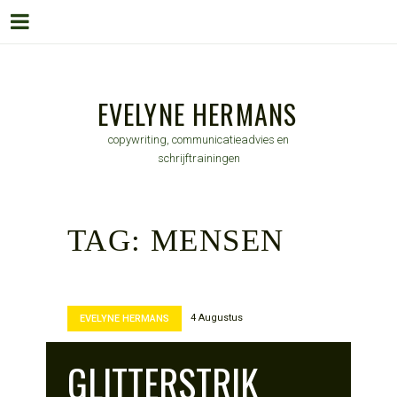
Menu
Skip
to
EVELYNE HERMANS
content
copywriting, communicatieadvies en
schrijftrainingen
TAG:
MENSEN
4 Augustus
EVELYNE HERMANS
GLITTERSTRIK