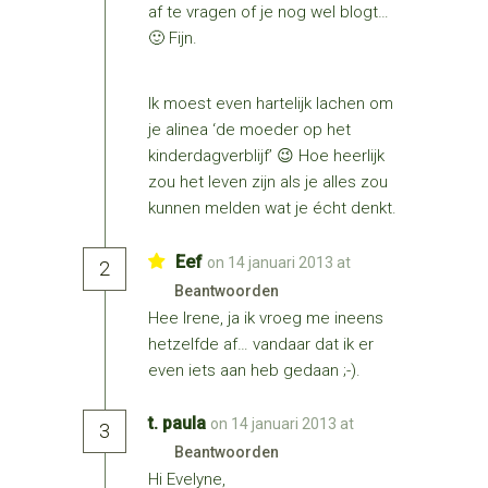
af te vragen of je nog wel blogt…
🙂 Fijn.
Ik moest even hartelijk lachen om
je alinea ‘de moeder op het
kinderdagverblijf’ 😉 Hoe heerlijk
zou het leven zijn als je alles zou
kunnen melden wat je écht denkt.
Eef
on 14 januari 2013 at
2
Beantwoorden
Hee Irene, ja ik vroeg me ineens
hetzelfde af… vandaar dat ik er
even iets aan heb gedaan ;-).
t. paula
on 14 januari 2013 at
3
Beantwoorden
Hi Evelyne,