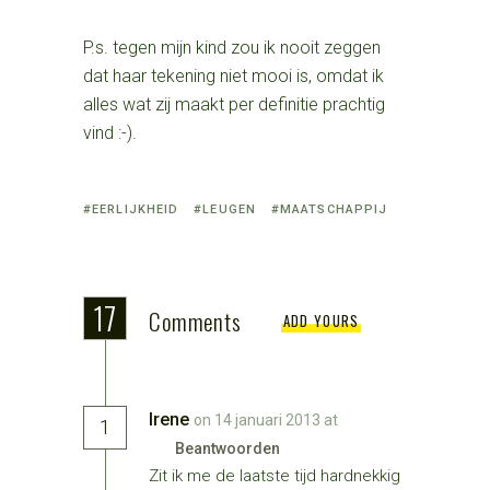
P.s. tegen mijn kind zou ik nooit zeggen
dat haar tekening niet mooi is, omdat ik
alles wat zij maakt per definitie prachtig
vind :-).
Tagged
EERLIJKHEID
LEUGEN
MAATSCHAPPIJ
with:
17
Comments
ADD YOURS
Irene
on 14 januari 2013 at
1
Beantwoorden
Zit ik me de laatste tijd hardnekkig