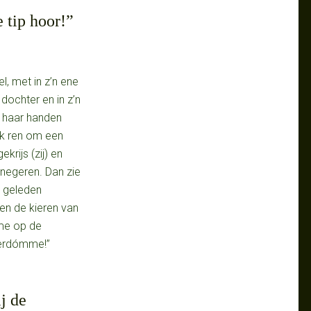
 tip hoor!”
l, met in z’n ene
ochter en in z’n
it haar handen
ak ren om een
krijs (zij) en
 negeren. Dan zie
n geleden
sen de kieren van
 me op de
verdómme!”
j de