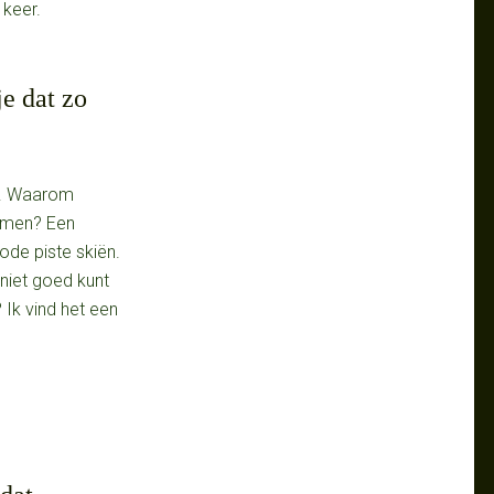
 keer.
e dat zo
ng. Waarom
ismen? Een
rode piste skiën.
 niet goed kunt
 Ik vind het een