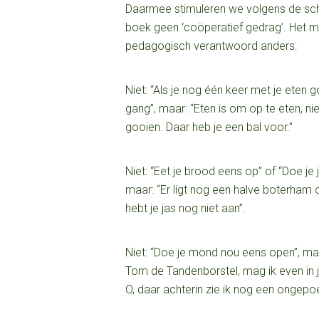
Daarmee stimuleren we volgens de schr
boek geen ‘coöperatief gedrag’.
Het m
pedagogisch verantwoord anders:
Niet: “Als je nog één keer met je eten g
gang”, maar: “Eten is om op te eten, n
gooien. Daar heb je een bal voor.”
N
iet: “Eet je brood eens op” of “Doe je
m
aar: “Er ligt nog een halve boterham 
hebt je jas nog niet aan”.
Niet: “Doe je mond nou eens open”, m
a
Tom de Tandenborstel, mag ik even in
O, daar achterin zie ik nog een ongepoe