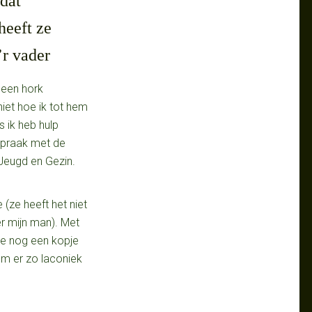
 dat
heeft ze
’r vader
 een hork
iet hoe ik tot hem
 ik heb hulp
spraak met de
Jeugd en Gezin.
ie (ze heeft het niet
r mijn man). Met
me nog een kopje
om er zo laconiek