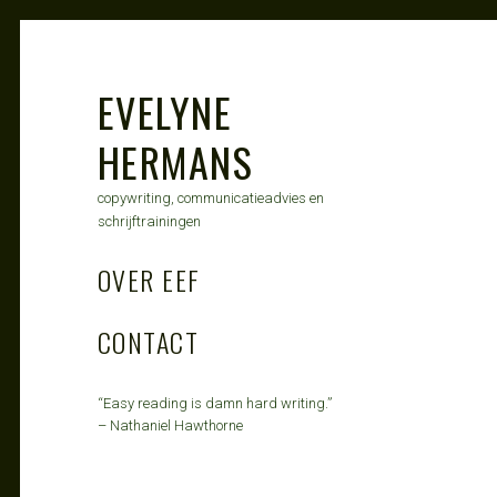
Skip
to
content
EVELYNE
HERMANS
copywriting, communicatieadvies en
schrijftrainingen
OVER EEF
CONTACT
“Easy reading is damn hard writing.”
– Nathaniel Hawthorne