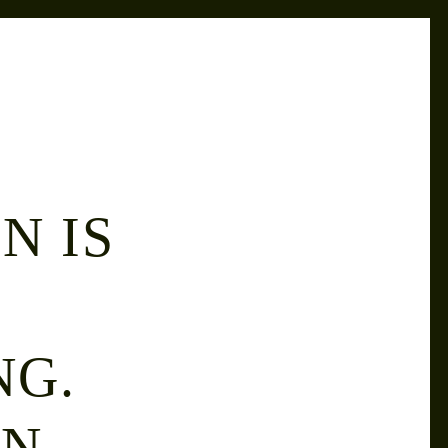
N IS
NG.
EN