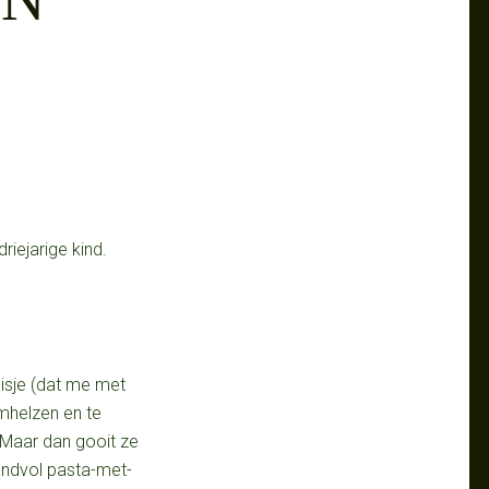
iejarige kind.
isje (dat me met
mhelzen en te
 Maar dan gooit ze
andvol pasta-met-