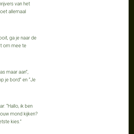
ijvers van het
oet allemaal
ooit, ga je naar de
iet om mee te
 jas maar aan”,
op je bord” en “Je
ar: “Hallo, ik ben
 jouw mond kijken?
tste kies.”