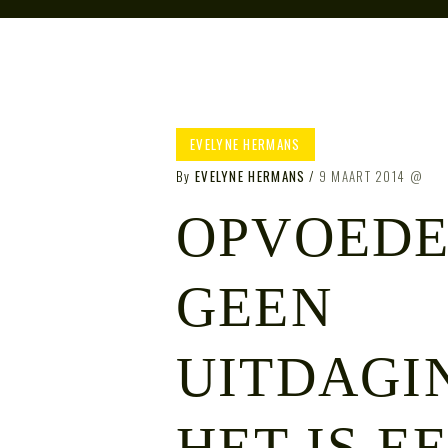
EVELYNE HERMANS
By
EVELYNE HERMANS
9 MAART 2014
OPVOEDE
GEEN
UITDAGI
HET IS E