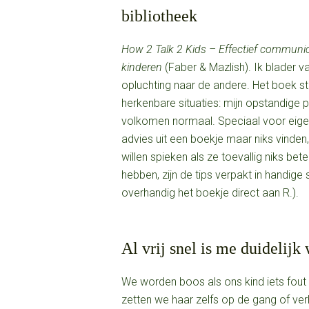
bibliotheek
How 2 Talk 2 Kids – Effectief communi
kinderen
(Faber & Mazlish). Ik blader v
opluchting naar de andere. Het boek s
herkenbare situaties: mijn opstandige pe
volkomen normaal. Speciaal voor eige
advies uit een boekje maar niks vinde
willen spieken als ze toevallig niks bet
hebben, zijn de tips verpakt in handige s
overhandig het boekje direct aan R.).
Al vrij snel is me duidelijk 
We worden boos als ons kind iets fou
zetten we haar zelfs op de gang of ve