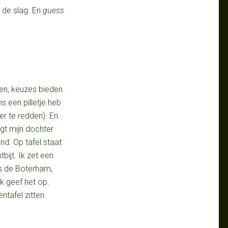
 de slag. En
guess
en, keuzes bieden
s een pilletje heb
eer te redden). En
gt mijn dochter
d. Op tafel staat
ijt. Ik zet een
as de Boterham,
k geef het op.
ntafel zitten.