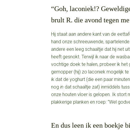
“Goh, laconiek!? Geweldige
brult R. die avond tegen me
Hij staat aan andere kant van de eettafe
hand onze schreeuwende, spartelende d
andere een leeg schaaltje dat hij net u
heeft gesnokt. Terwijl ik naar de wasb
vochtige doek te halen, probeer ik het ge
gemopper (hij) zo laconiek mogelijk te
ik dat de yoghurt (die een paar minute
nog
in
dat schaaltje zat) inmiddels tus
onze houten vloer is gelopen. Ik stort
plakkerige planken en roep: “Wel god
En dus leen ik een boekje bi