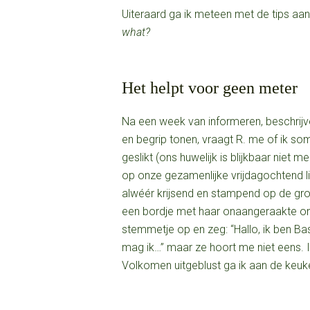
Uiteraard ga ik meteen met de tips aan
what?
Het helpt voor geen meter
Na een week van informeren, beschrijv
en begrip tonen, vraagt R. me of ik som
geslikt (ons huwelijk is blijkbaar niet m
op onze gezamenlijke vrijdagochtend li
alwéér krijsend en stampend op de gron
een bordje met haar onaangeraakte ontb
stemmetje op en zeg: “Hallo, ik ben B
mag ik…” maar ze hoort me niet eens. I
Volkomen uitgeblust ga ik aan de keuke