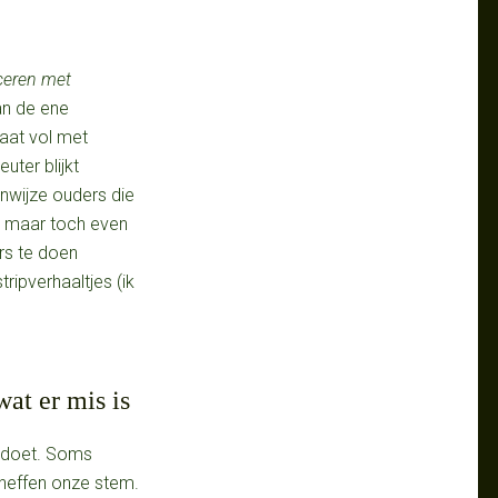
ceren met
an de ene
taat vol met
uter blijkt
nwijze ouders die
n, maar toch even
ers te doen
tripverhaaltjes (ik
wat er mis is
t doet. Soms
rheffen onze stem.