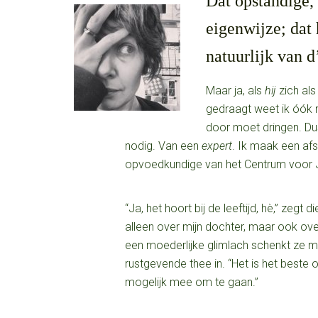
Dat opstandige,
eigenwijze; dat 
natuurlijk van d
Maar ja, als
hij
zich als
gedraagt weet ik óók n
door moet dringen. Dus
nodig. Van een
expert
. Ik maak een af
opvoedkundige van het Centrum voor 
“Ja, het hoort bij de leeftijd, hè,” zegt d
alleen over mijn dochter, maar ook ove
een moederlijke glimlach schenkt ze 
rustgevende thee in. “Het is het beste 
mogelijk mee om te gaan.”