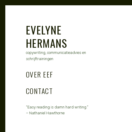
Skip
to
content
EVELYNE
HERMANS
copywriting, communicatieadvies en
schrijftrainingen
OVER EEF
CONTACT
“Easy reading is damn hard writing.”
– Nathaniel Hawthorne