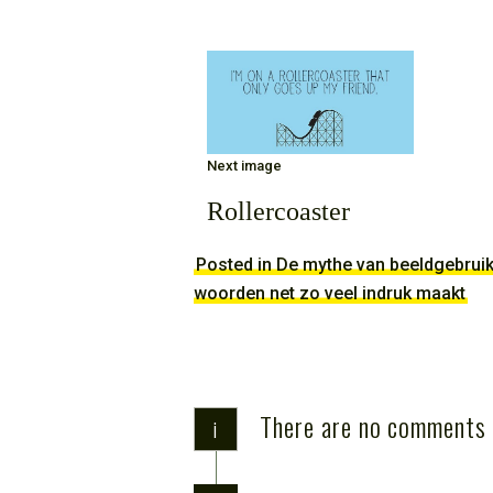
IMAGE
NAVIGATION
Next image
Rollercoaster
Posted in De mythe van beeldgebrui
woorden net zo veel indruk maakt
There are no comments
i