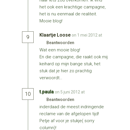
haar iets zou overkomen. Ik vind
het ook een krachtige campagne,
het is nu eenmaal de realiteit.
Mooie blog!
Klaartje Loose
on 1 mei 2012 at
9
Beantwoorden
Wat een mooie blog!
En die campagne, die raakt ook mij
keihard op mijn bange stuk, het
stuk dat je hier zo prachtig
verwoordt…
t.paula
on 5 juni 2012 at
10
Beantwoorden
inderdaad de meest indringende
reclame van de afgelopen tijd!
Petje af voor je stukje( sorry
column)!