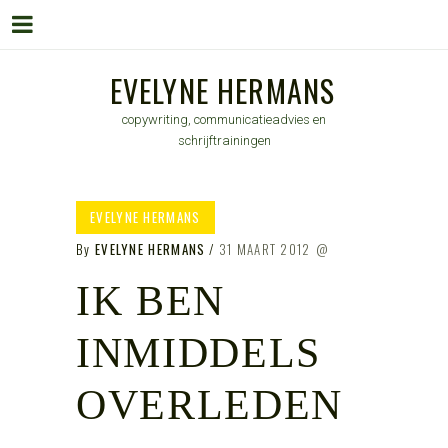
Menu
Skip
EVELYNE HERMANS
to
copywriting, communicatieadvies en
content
schrijftrainingen
EVELYNE HERMANS
By
EVELYNE HERMANS
31 MAART 2012
IK BEN
INMIDDELS
OVERLEDEN