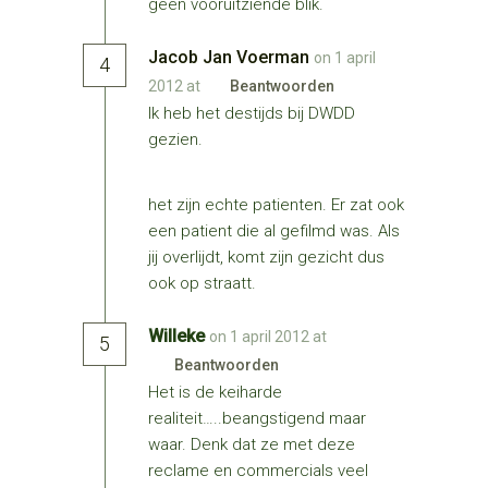
geen vooruitziende blik.
Jacob Jan Voerman
on 1 april
4
2012 at
Beantwoorden
Ik heb het destijds bij DWDD
gezien.
het zijn echte patienten. Er zat ook
een patient die al gefilmd was. Als
jij overlijdt, komt zijn gezicht dus
ook op straatt.
Willeke
on 1 april 2012 at
5
Beantwoorden
Het is de keiharde
realiteit…..beangstigend maar
waar. Denk dat ze met deze
reclame en commercials veel