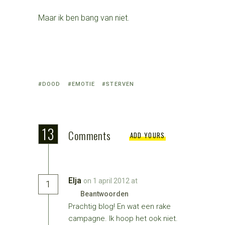
Maar ik ben bang van niet.
Tagged
DOOD
EMOTIE
STERVEN
with:
13
Comments
ADD YOURS
Elja
on 1 april 2012 at
1
Beantwoorden
Prachtig blog! En wat een rake
campagne. Ik hoop het ook niet.