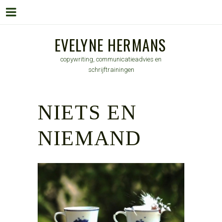
Menu
Skip
EVELYNE HERMANS
to
copywriting, communicatieadvies en
content
schrijftrainingen
NIETS EN
NIEMAND