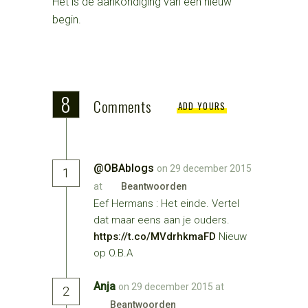
Het is de aankondiging van een nieuw
begin.
8
Comments
ADD YOURS
@OBAblogs
on 29 december 2015
1
at
Beantwoorden
Eef Hermans : Het einde. Vertel
dat maar eens aan je ouders.
https://t.co/MVdrhkmaFD
Nieuw
op O.B.A
Anja
on 29 december 2015 at
2
Beantwoorden