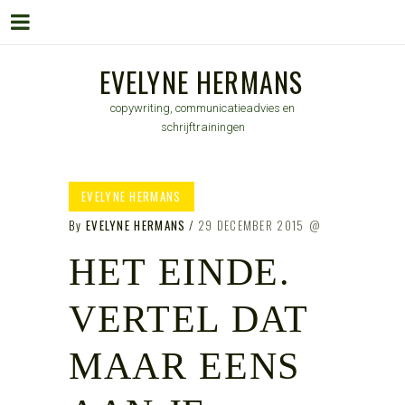
Menu
Skip
EVELYNE HERMANS
to
copywriting, communicatieadvies en
content
schrijftrainingen
EVELYNE HERMANS
By
EVELYNE HERMANS
29 DECEMBER 2015
HET EINDE.
VERTEL DAT
MAAR EENS