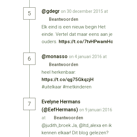
@gdegr
on 30 december 2015 at
5
Beantwoorden
Elk eind is een nieuw begin Het
einde. Vertel dat maar eens aan je
ouders.
https://t.co/7tvHPwamHc
@monasso
on 4 januari 2016 at
6
Beantwoorden
heel herkenbaar:
https://t.co/qg75GkqzjH
#uitelkaar #metkinderen
Evelyne Hermans
7
(@EefHermans)
on 9 januari 2016
at
Beantwoorden
@judith_broek Ja, @ltd_alexa en ik
kennen elkaar! Dit blog gelezen?