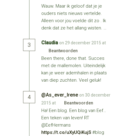
Wauw. Maar ik geloof dat je je
ouders niets nieuws vertelde.
Alleen voor jou voelde dit zo . Ik
denk dat ze het allang wisten. …
Claudia
on 29 december 2015 at
3
Beantwoorden
Been there, done that. Succes
met de mallemolen. Uiteindelijk
kan je weer ademhalen in plaats
van diep zuchten. Veel geluk!
@As_ever_Irene
on 30 december
4
2015 at
Beantwoorden
Ha! Een blog. Een blog van Eef…
Een teken van leven! RT
@EefHermans
https://t.co/uXyUQiKujS
#blog