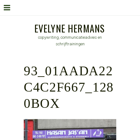
Menu
Skip
EVELYNE HERMANS
to
copywriting, communicatieadvies en
content
schrijftrainingen
93_01AADA22
C4C2F667_128
0BOX