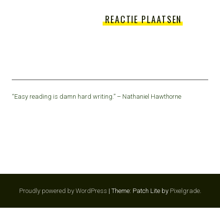
“Easy reading is damn hard writing.” – Nathaniel Hawthorne
Proudly powered by WordPress
|
Theme: Patch Lite by
Pixelgrade
.