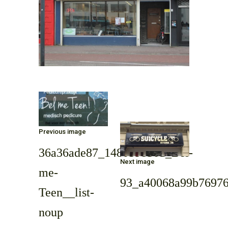
IMAGE
NAVIGATION
Previous image
36a36ade87_1480598301_Bel-
Next image
me-
93_a40068a99b7697
Teen__list-
noup