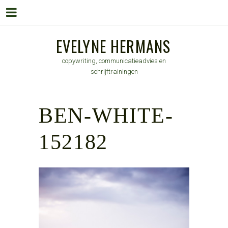
Menu
Skip
EVELYNE HERMANS
to
copywriting, communicatieadvies en
content
schrijftrainingen
BEN-WHITE-
152182