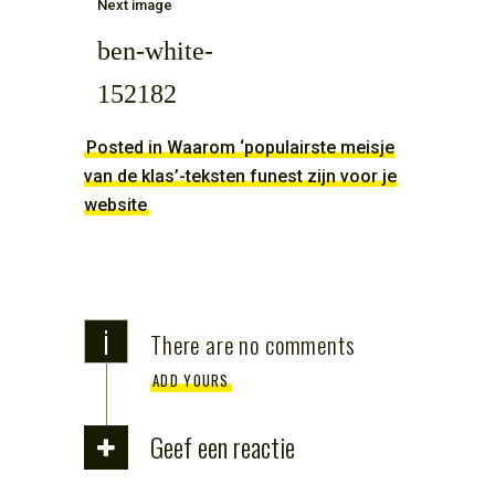
Next image
ben-white-
152182
Posted in Waarom ‘populairste meisje
van de klas’-teksten funest zijn voor je
website
i
There are no comments
ADD YOURS
Geef een reactie