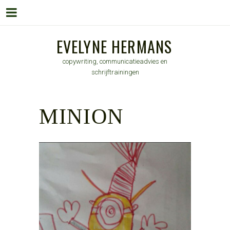
Menu
Skip
EVELYNE HERMANS
to
copywriting, communicatieadvies en
content
schrijftrainingen
MINION