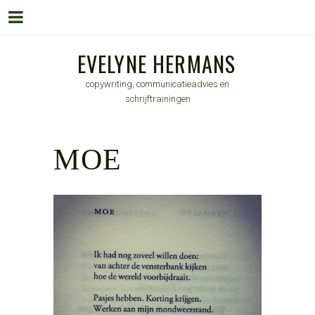
Menu
Skip
EVELYNE HERMANS
to
copywriting, communicatieadvies en
content
schrijftrainingen
MOE